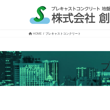
コ
ナ
ン
ビ
テ
ゲ
ン
ー
ツ
シ
へ
ョ
HOME
プレキャストコンクリート
ス
ン
キ
に
ッ
移
プ
動