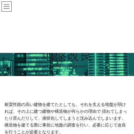
コ
ナ
ン
ビ
テ
ゲ
ン
ー
HOME
地盤改良
ツ
シ
へ
ョ
ス
ン
キ
に
地盤改良
ッ
移
プ
動
Ground improvement
耐震性能の高い建物を建てたとしても、それを支える地盤が弱け
れば、その上に建つ建物や構造物が何らかの理由で 揺れてしまっ
たり歪んだりして、液状化してしまうと沈み込んでしまいます。
構造物を建てる際に事前に地盤の調査を行い、必要に応じて改良
を行うことが必要となります。